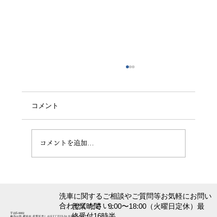
コメント
週末出張洗車の利用方法
コメントを追加…
​洗車に関するご相談やご質問等お気軽にお問い
合わせください。
営業時間 9:00〜18:00（火曜日定休）最
〒225-0002
終受付16時半
神奈川県 横浜市 青葉区美しが丘1丁目13-10 吉村ビル107