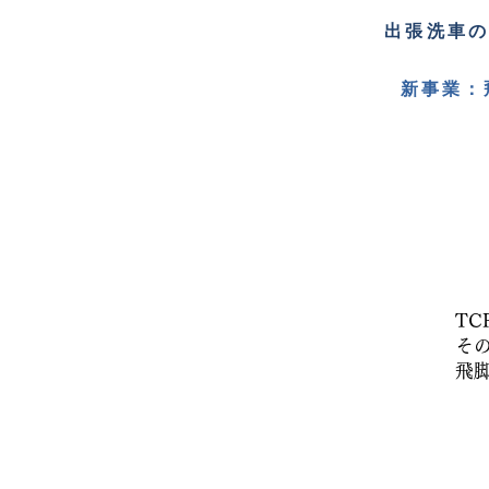
出張洗車
新事業：
T
そ
飛