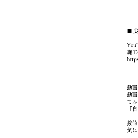
​■
実
Yo
施工
htt
動画
​動
てみ
『自
数値
​気