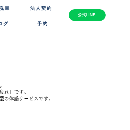
洗車
法人契約
公式LINE
ログ
予約
ト
。
疲れ」です。
型の体感サービスです。