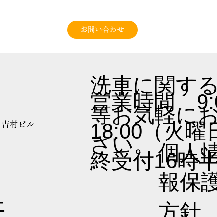
お問い合わせ
​洗車に関す
営業時間 9:
等お気軽に
18:00（火
0 吉村ビル
さい。
​個人
終受付16時
報保
-
方針