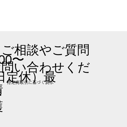
るご相談やご質問
00〜
お問い合わせくだ
曜日定休）最
​特定商取引に基づく表示
情
半
護