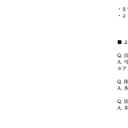
・ま
・よ
■
Q.
A.
※ア
Q.
A.
Q.
A.